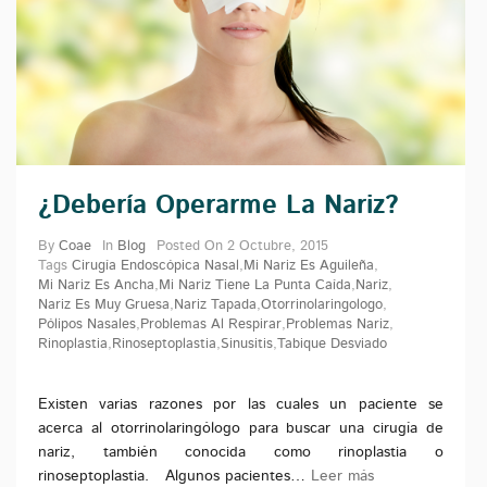
¿Debería Operarme La Nariz?
By
Coae
In
Blog
Posted On
2 Octubre, 2015
Tags
Cirugía Endoscópica Nasal
,
Mi Nariz Es Aguileña
,
Mi Nariz Es Ancha
,
Mi Nariz Tiene La Punta Caída
,
Nariz
,
Nariz Es Muy Gruesa
,
Nariz Tapada
,
Otorrinolaringologo
,
Pólipos Nasales
,
Problemas Al Respirar
,
Problemas Nariz
,
Rinoplastia
,
Rinoseptoplastia
,
Sinusitis
,
Tabique Desviado
Existen varias razones por las cuales un paciente se
acerca al otorrinolaringólogo para buscar una cirugía de
nariz, también conocida como rinoplastia o
rinoseptoplastia. Algunos pacientes…
Leer más