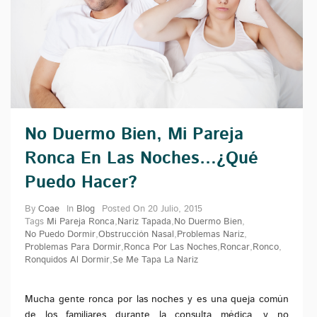
No Duermo Bien, Mi Pareja
Ronca En Las Noches…¿Qué
Puedo Hacer?
By
Coae
In
Blog
Posted On
20 Julio, 2015
Tags
Mi Pareja Ronca
,
Nariz Tapada
,
No Duermo Bien
,
No Puedo Dormir
,
Obstrucción Nasal
,
Problemas Nariz
,
Problemas Para Dormir
,
Ronca Por Las Noches
,
Roncar
,
Ronco
,
Ronquidos Al Dormir
,
Se Me Tapa La Nariz
Mucha gente ronca por las noches y es una queja común
de los familiares durante la consulta médica, y no