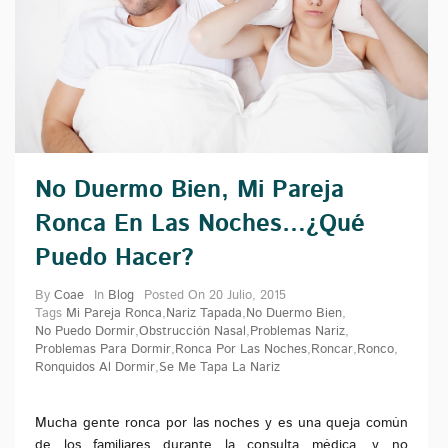
No Duermo Bien, Mi Pareja
Ronca En Las Noches…¿Qué
Puedo Hacer?
By
Coae
In
Blog
Posted On
20 Julio, 2015
Tags
Mi Pareja Ronca
,
Nariz Tapada
,
No Duermo Bien
,
No Puedo Dormir
,
Obstrucción Nasal
,
Problemas Nariz
,
Problemas Para Dormir
,
Ronca Por Las Noches
,
Roncar
,
Ronco
,
Ronquidos Al Dormir
,
Se Me Tapa La Nariz
Mucha gente ronca por las noches y es una queja común
de los familiares durante la consulta médica, y no