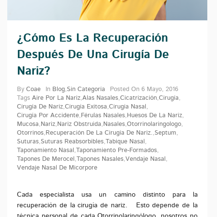
¿Cómo Es La Recuperación
Después De Una Cirugía De
Nariz?
By
Coae
In
Blog
,
Sin Categoría
Posted On
6 Mayo, 2016
Tags
Aire Por La Nariz
,
Alas Nasales
,
Cicatrización
,
Cirugía
,
Cirugía De Nariz
,
Cirugía Exitosa
,
Cirugía Nasal
,
Cirugía Por Accidente
,
Férulas Nasales
,
Huesos De La Nariz
,
Mucosa
,
Nariz
,
Nariz Obstruida
,
Nasales
,
Otorrinolaringologo
,
Otorrinos
,
Recuperación De La Cirugía De Nariz.
,
Septum
,
Suturas
,
Suturas Reabsorbibles
,
Tabique Nasal
,
Taponamiento Nasal
,
Taponamiento Pre-Formados
,
Tapones De Merocel
,
Tapones Nasales
,
Vendaje Nasal
,
Vendaje Nasal De Micorpore
Cada especialista usa un camino distinto para la
recuperación de la cirugía de nariz. Esto depende de la
técnica personal de cada Otorrinolaringólogo, nosotros no