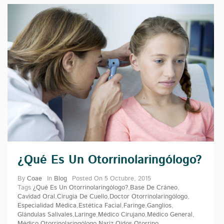
¿Qué Es Un Otorrinolaringólogo?
By
Coae
In
Blog
Posted On
5 Octubre, 2015
Tags
¿Qué Es Un Otorrinolaringólogo?
,
Base De Cráneo
,
Cavidad Oral
,
Cirugía De Cuello
,
Doctor Otorrinolaringólogo
,
Especialidad Médica
,
Estética Facial
,
Faringe
,
Ganglios
,
Glándulas Salivales
,
Laringe
,
Médico Cirujano
,
Médico General
,
Médico Otorrinolaringólogo
,
Nariz
,
Oídos
,
Otorrino
,