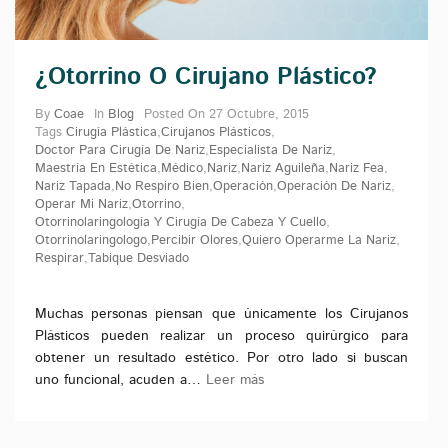
¿Otorrino O Cirujano Plástico?
By
Coae
In
Blog
Posted On
27 Octubre, 2015
Tags
Cirugía Plástica
,
Cirujanos Plásticos
,
Doctor Para Cirugía De Nariz
,
Especialista De Nariz
,
Maestría En Estética
,
Médico
,
Nariz
,
Nariz Aguileña
,
Nariz Fea
,
Nariz Tapada
,
No Respiro Bien
,
Operación
,
Operación De Nariz
,
Operar Mi Nariz
,
Otorrino
,
Otorrinolaringología Y Cirugía De Cabeza Y Cuello
,
Otorrinolaringologo
,
Percibir Olores
,
Quiero Operarme La Nariz
,
Respirar
,
Tabique Desviado
Muchas personas piensan que únicamente los Cirujanos
Plásticos pueden realizar un proceso quirúrgico para
obtener un resultado estético. Por otro lado si buscan
uno funcional, acuden a…
Leer más