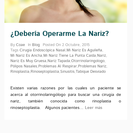
¿Debería Operarme La Nariz?
By
Coae
In
Blog
Posted On
2 Octubre, 2015
Tags
Cirugía Endoscópica Nasal
,
Mi Nariz Es Aguileña
,
Mi Nariz Es Ancha
,
Mi Nariz Tiene La Punta Caída
,
Nariz
,
Nariz Es Muy Gruesa
,
Nariz Tapada
,
Otorrinolaringologo
,
Pólipos Nasales
,
Problemas Al Respirar
,
Problemas Nariz
,
Rinoplastia
,
Rinoseptoplastia
,
Sinusitis
,
Tabique Desviado
Existen varias razones por las cuales un paciente se
acerca al otorrinolaringólogo para buscar una cirugía de
nariz, también conocida como rinoplastia o
rinoseptoplastia. Algunos pacientes…
Leer más