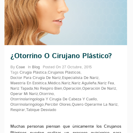
¿Otorrino O Cirujano Plástico?
By
Coae
In
Blog
Posted On
27 Octubre, 2015
Tags
Cirugía Plástica
,
Cirujanos Plásticos
,
Doctor Para Cirugía De Nariz
,
Especialista De Nariz
,
Maestría En Estética
,
Médico
,
Nariz
,
Nariz Aguileña
,
Nariz Fea
,
Nariz Tapada
,
No Respiro Bien
,
Operación
,
Operación De Nariz
,
Operar Mi Nariz
,
Otorrino
,
Otorrinolaringología Y Cirugía De Cabeza Y Cuello
,
Otorrinolaringologo
,
Percibir Olores
,
Quiero Operarme La Nariz
,
Respirar
,
Tabique Desviado
Muchas personas piensan que únicamente los Cirujanos