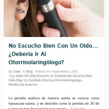
No Escucho Bien Con Un Oído…
¿Debería Ir Al
Otorrinolaringólogo?
By
Coae
In
Blog
Posted On
1 Septiembre, 2015
Tags
Dolor De Oído
,
Escucho Un Zumbido
,
No Escucho Bien
,
Oído
,
Oigo Un Zumbido
,
Otorrino
,
Otorrinolaringologo
,
Pérdida De Audición
La pérdida auditiva de manera súbita se conoce como
hipoacusia súbita, y se describe como la pérdida de 30 db